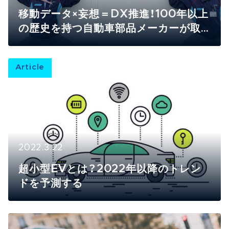
移動データ×妄想＝DX推進！100年以上
の歴史を持つ自動車部品メーカーが取
り組むユニークなプロジェクトの実態
を探る
Article
2022.3.22
超小型EVとは？2022年以降のトレン
ドを予測する