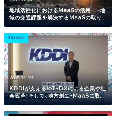
地域活性化におけるMaaSの活用 –地
域の交通課題を解決するMaaSの取り
組みについて
Session
2021.10.19
KDDIが支えるIoT・DXによる企業や社
会変革！そして、地方創生・MaaSに取り
組む理由とは？