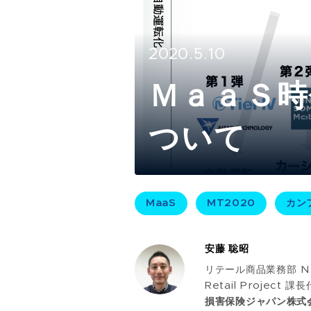
2020.5.10
ＭａａＳ時
ついて​
MaaS
MT2020
カン
安藤 聡昭
リテール商品業務部 N
Retail Project 課
損害保険ジャパン株式