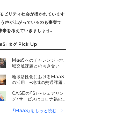
なモビリティ社会が描かれています
いう声が上がっているのも事実で
未来を考えていきましょう。
aS」タグ Pick Up
MaaSへのチャレンジ −地
域交通課題との向き合い方
−
地域活性化におけるMaaS
の活用 –地域の交通課題
を解決するMaaSの取り組
CASEの「S」〜シェアリン
みについて
グ・サービスはコロナ禍の
前後でどう変わるのか？
「MaaS」をもっと読む