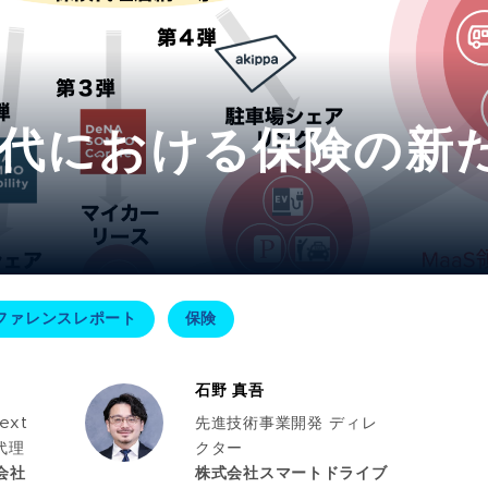
代における保険の新
ファレンスレポート
保険
石野 真吾
ext
先進技術事業開発 ディレ
長代理
クター
会社
株式会社スマートドライブ