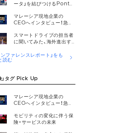
ータ」を結びつけるPonta
Mobility
マレーシア現地企業の
CEOへインタビュー！急成
長を遂げる東南アジアでの
スマートドライブの担当者
モビリティ事情と未来につ
に聞いてみた、海外進出す
いて
る企業が乗り越えるべき壁
とは？
カンファレンスレポート」をも
と読む
」タグ Pick Up
マレーシア現地企業の
CEOへインタビュー！急成
長を遂げる東南アジアでの
モビリティの変化に伴う保
モビリティ事情と未来につ
険・サービスの未来
いて