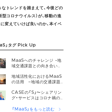
ようなトレンドを踏まえて、今後どの
（新型コロナウイルス）が、移動の進
スに変えていけば良いのか、本イベ
aS」タグ Pick Up
MaaSへのチャレンジ −地
域交通課題との向き合い方
−
地域活性化におけるMaaS
の活用 –地域の交通課題
を解決するMaaSの取り組
CASEの「S」〜シェアリン
みについて
グ・サービスはコロナ禍の
前後でどう変わるのか？
「MaaS」をもっと読む