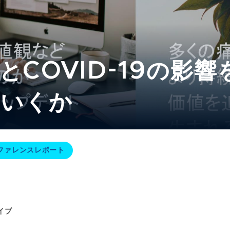
とCOVID-19の影
いくか​
ファレンスレポート
イブ