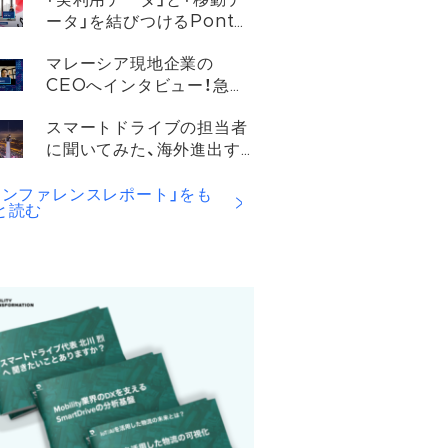
「実利用データ」と「移動デ
ータ」を結びつけるPonta
Mobility
マレーシア現地企業の
CEOへインタビュー！急成
長を遂げる東南アジアでの
スマートドライブの担当者
モビリティ事情と未来につ
に聞いてみた、海外進出す
いて
る企業が乗り越えるべき壁
とは？
カンファレンスレポート」をも
と読む