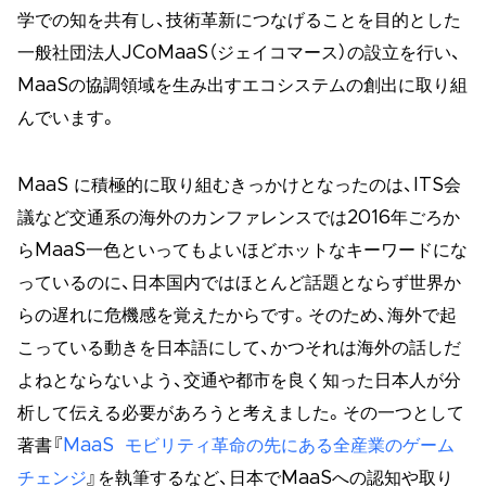
学での知を共有し、技術革新につなげることを目的とした
一般社団法人JCoMaaS（ジェイコマース）の設立を行い、
MaaSの協調領域を生み出すエコシステムの創出に取り組
んでいます。
MaaS に積極的に取り組むきっかけとなったのは、ITS会
議など交通系の海外のカンファレンスでは2016年ごろか
らMaaS一色といってもよいほどホットなキーワードにな
っているのに、日本国内ではほとんど話題とならず世界か
らの遅れに危機感を覚えたからです。そのため、海外で起
こっている動きを日本語にして、かつそれは海外の話しだ
よねとならないよう、交通や都市を良く知った日本人が分
析して伝える必要があろうと考えました。その一つとして
著書『
MaaS モビリティ革命の先にある全産業のゲーム
チェンジ
』を執筆するなど、日本でMaaSへの認知や取り