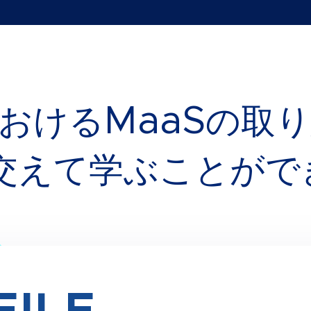
おけるMaaSの取
交えて学ぶことがで