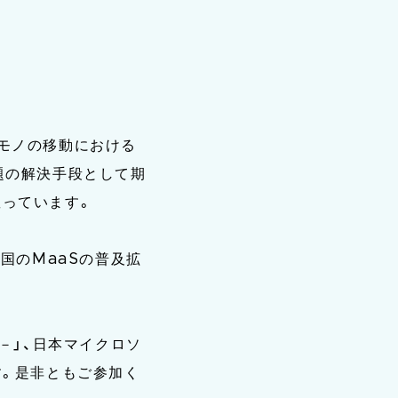
モノの移動における
題の解決手段として期
握っています。
全国のMaaSの普及拡
－」、日本マイクロソ
す。是非ともご参加く