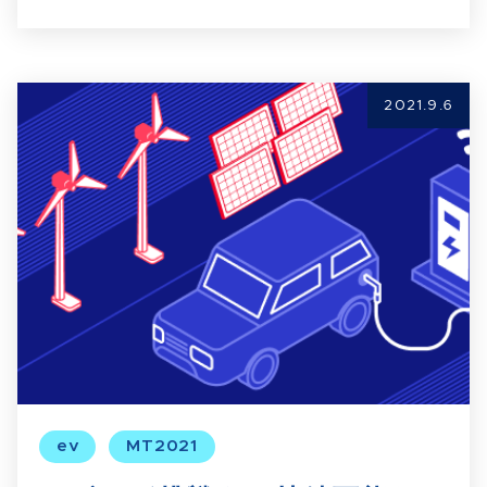
2021.9.6
ev
MT2021