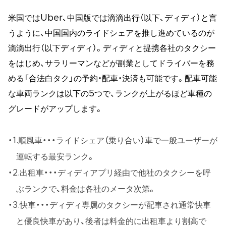
米国ではUber、中国版では滴滴出行（以下、ディディ）と言
うように、中国国内のライドシェアを推し進めているのが
滴滴出行（以下ディディ）。ディディと提携各社のタクシー
をはじめ、サラリーマンなどが副業としてドライバーを務
める「合法白タク」の予約・配車・決済も可能です。配車可能
な車両ランクは以下の5つで、ランクが上がるほど車種の
グレードがアップします。
1.順風車・・・ライドシェア（乗り合い）車で一般ユーザーが
運転する最安ランク。
2.出租車・・・ディディアプリ経由で他社のタクシーを呼
ぶランクで、料金は各社のメータ次第。
3.快車・・・ディディ専属のタクシーが配車され通常快車
と優良快車があり、後者は料金的に出租車より割高で