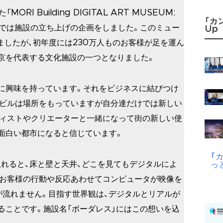
RI Building DIGITAL ART MUSEUM:
「カ
rless」では施設の立ち上げの企画をしました。このミュー
Up
ましたが、初年度には230万人ものお客様が足を運ん
京を代表する文化施設の一つとなりました。
に興味を持っています。それをビジネスに結びつけ
森ビルは場所をもっていますが自分達だけでは新しい
ティストやクリエーターと一緒になって街の新しい使
面白い都市になると信じています。
「
れると、床と壁と天井、どこを見てもデジタルによ
っ
。お客様の行動や反応あわせてコンピュータが映像を
が流れません。目指す世界観は、デジタルとリアルが
ることです。施設名「ボーダレス」にはこの想いを込