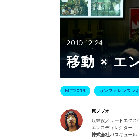
2019.12.24
移動 × 
MT2019
カンファレンスレ
原ノブオ
取締役／リードエクス
エンスディレクター
株式会社バスキュール