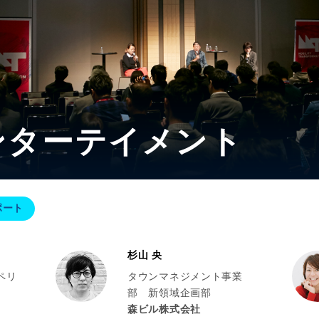
エンターテイメント
ポート
杉山 央
ペリ
タウンマネジメント事業
部 新領域企画部
森ビル株式会社