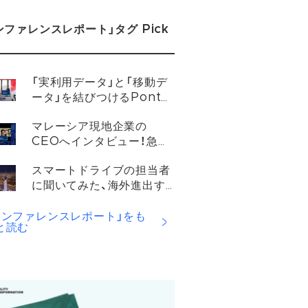
ンファレンスレポート」タグ Pick
「実利用データ」と「移動デ
ータ」を結びつけるPonta
Mobility
マレーシア現地企業の
CEOへインタビュー！急成
長を遂げる東南アジアでの
スマートドライブの担当者
モビリティ事情と未来につ
に聞いてみた、海外進出す
いて
る企業が乗り越えるべき壁
とは？
カンファレンスレポート」をも
と読む