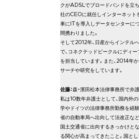
クがADSLでブロードバンドを立
社のCEOに就任しインターネットを
車にITを導入しデータセンターに
間携わりました。
そして2012年、日産からインテ
で、コネクテッドビークルにディー
を担当しています。また、2014
サーチや研究をしています。
佐藤：
森・濱田松本法律事務所で弁
私は10数年弁護士として、国内外
学やドイツの法律事務所勤務を経験
省の自動車局へ出向して法改正など
国土交通省に出向するきっかけとな
る関心が高まってきたこと。国とし