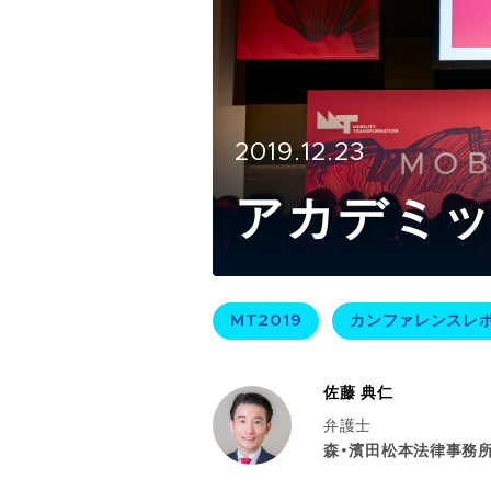
2019.12.23
アカデミッ
MT2019
カンファレンスレ
佐藤 典仁
弁護士
森・濱田松本法律事務