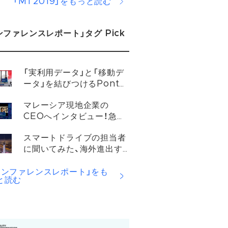
「MT2019」をもっと読む
ンファレンスレポート」タグ Pick
「実利用データ」と「移動デ
ータ」を結びつけるPonta
Mobility
マレーシア現地企業の
CEOへインタビュー！急成
長を遂げる東南アジアでの
スマートドライブの担当者
モビリティ事情と未来につ
に聞いてみた、海外進出す
いて
る企業が乗り越えるべき壁
とは？
カンファレンスレポート」をも
と読む