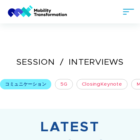
SESSION
INTERVIEWS
コミュニケーション
5G
ClosingKeynote
M
LATEST