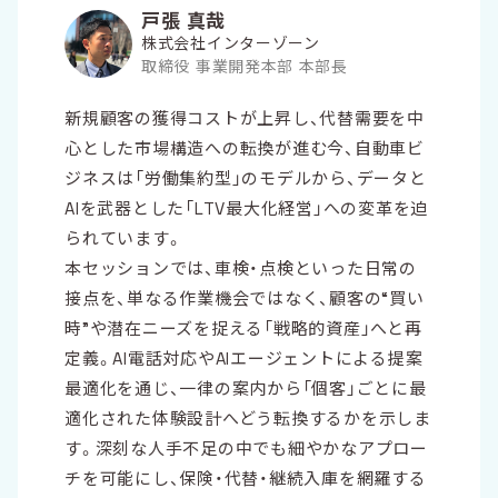
戸張 真哉
株式会社インターゾーン
取締役 事業開発本部 本部長
新規顧客の獲得コストが上昇し、代替需要を中
心とした市場構造への転換が進む今、自動車ビ
ジネスは「労働集約型」のモデルから、データと
AIを武器とした「LTV最大化経営」への変革を迫
られています。
本セッションでは、車検・点検といった日常の
接点を、単なる作業機会ではなく、顧客の“買い
時”や潜在ニーズを捉える「戦略的資産」へと再
定義。AI電話対応やAIエージェントによる提案
最適化を通じ、一律の案内から「個客」ごとに最
適化された体験設計へどう転換するかを示しま
す。深刻な人手不足の中でも細やかなアプロー
チを可能にし、保険・代替・継続入庫を網羅する